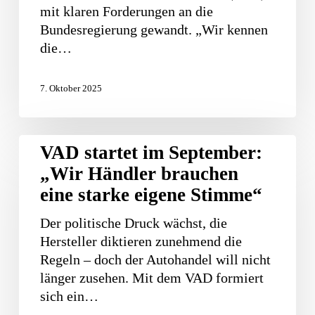
meldet
mit klaren Forderungen an die
sich
Bundesregierung gewandt. „Wir kennen
vor
die…
Autogipfel
zu
7. Oktober 2025
Wort
VAD
VAD startet im September:
startet
„Wir Händler brauchen
im
eine starke eigene Stimme“
September:
„Wir
Der politische Druck wächst, die
Händler
Hersteller diktieren zunehmend die
brauchen
Regeln – doch der Autohandel will nicht
eine
länger zusehen. Mit dem VAD formiert
starke
sich ein…
eigene