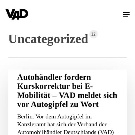
Skip
Men
to
main
content
Uncategorized
22
Autohändler
Autohändler fordern
fordern
Kurskorrektur bei E-
Kurskorrektur
Mobilität – VAD meldet sich
bei
vor Autogipfel zu Wort
E-
Mobilität
Berlin. Vor dem Autogipfel im
–
Kanzleramt hat sich der Verband der
VAD
Automobilhändler Deutschlands (VAD)