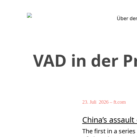
Skip
to
Über de
main
content
VAD
in
der
P
23. Juli 2026 – ft.com
China’s assault
The first in a ser